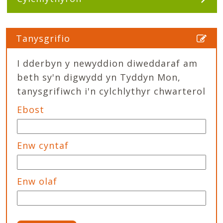
Tanysgrifio
I dderbyn y newyddion diweddaraf am
beth sy'n digwydd yn Tyddyn Mon,
tanysgrifiwch i'n cylchlythyr chwarterol
Ebost
Enw cyntaf
Enw olaf