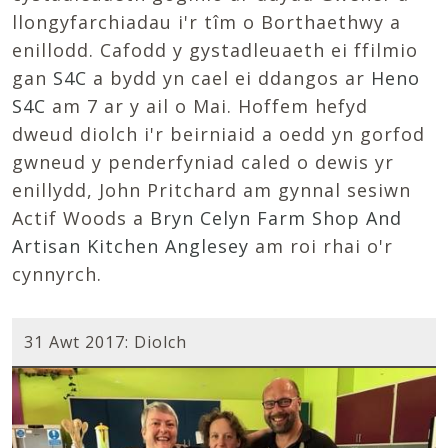
llongyfarchiadau i'r tîm o Borthaethwy a
enillodd. Cafodd y gystadleuaeth ei ffilmio
gan
S4C
a bydd yn cael ei ddangos ar
Heno
S4C
am 7 ar y ail o Mai. Hoffem hefyd
dweud diolch i'r beirniaid a oedd yn gorfod
gwneud y penderfyniad caled o dewis yr
enillydd, John Pritchard am gynnal sesiwn
Actif Woods a
Bryn Celyn Farm Shop And
Artisan Kitchen Anglesey
am roi rhai o'r
cynnyrch.
31 Awt 2017: Diolch