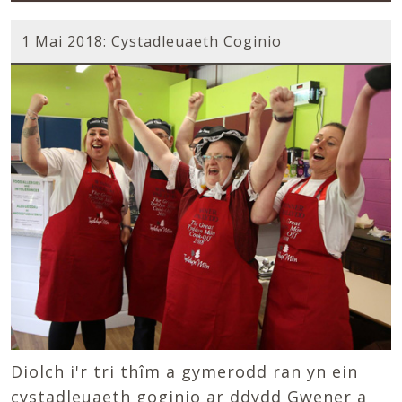
1 Mai 2018: Cystadleuaeth Coginio
Diolch i'
r tri thîm a gymerodd ran yn ein
cystadleuaeth goginio ar ddydd Gwener a