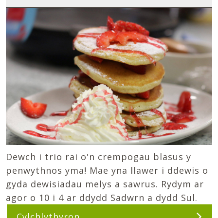
Dewch i trio rai o'n crempogau blasus y
penwythnos yma! Mae yna llawer i ddewis o
gyda dewisiadau melys a sawrus. Rydym ar
agor o 10 i 4 ar ddydd Sadwrn a dydd Sul.
Cylchlythyron