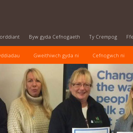
orddiant
Byw gyda Cefnogaeth
Ty Crempog
Ff
yddiadau
Gweithiwch gyda ni
Cefnogwch ni