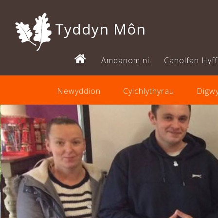
Tyddyn Môn
Amdanom ni
Canolfan Hyff
Newyddion
Cylchlythyrau
Digw