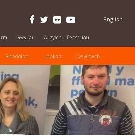
English
erm
Gwyliau
Ailgylchu Tecstiliau
Rhoddion
Lleoliad
Cysylltwch